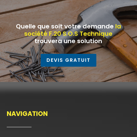
Quelle que soit votre demande
la
société F.20 S.O.S Technique
trouvera une solution
DEVIS GRATUIT
NAVIGATION