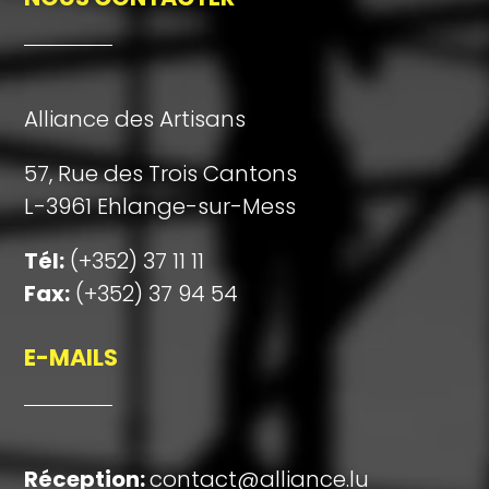
Alliance des Artisans
57, Rue des Trois Cantons
L-3961 Ehlange-sur-Mess
Tél:
(+352) 37 11 11
Fax:
(+352) 37 94 54
E-MAILS
Réception
:
contact@alliance.lu