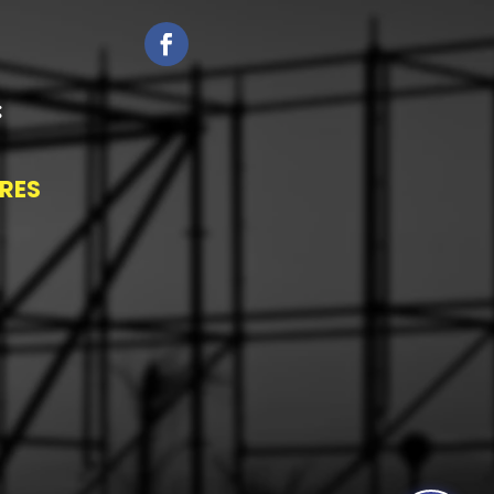
:
RES