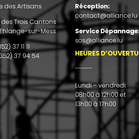
e des Artisans
Réception
:
contact@alliance.lu
e des Trois Cantons
 Ehlange-sur-Mess
Service Dépannage
sos@alliance.lu
52) 37 11 11
HEURES D’OUVERTU
352) 37 94 54
Lundi – vendredi:
08h00 à 12h00 et
13h00 à 17h00