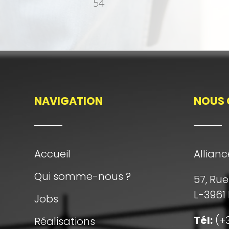
54
NAVIGATION
NOUS 
Accueil
Allianc
Qui somme-nous ?
57, Ru
L-3961
Jobs
Tél:
(+3
Réalisations