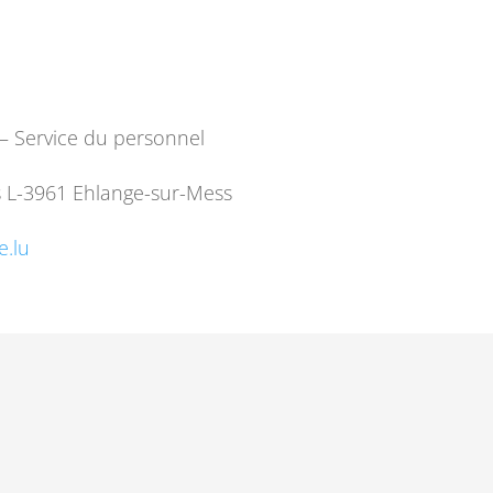
s – Service du personnel
s L-3961 Ehlange-sur-Mess
e.lu