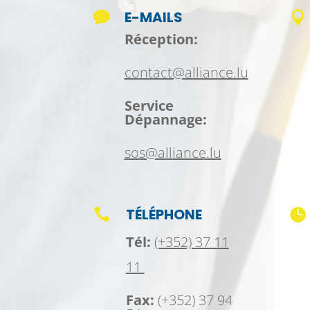
E-MAILS


Réception:
contact@alliance.lu
Service
Dépannage:
sos@alliance.lu
TÉLÉPHONE


Tél:
(+352) 37 11
11
Fax:
(+352) 37 94