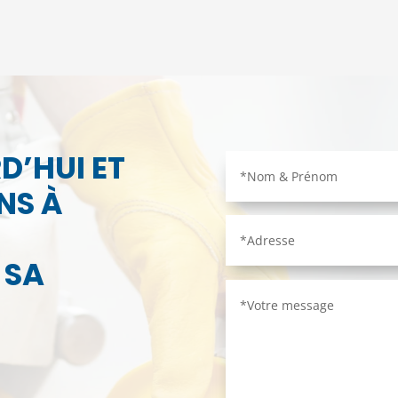
D’HUI ET
NS À
 SA