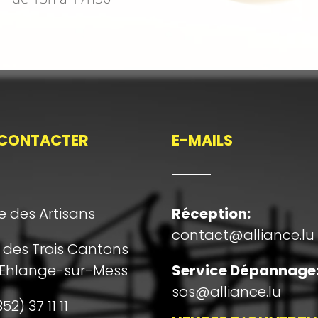
CONTACTER
E-MAILS
e des Artisans
Réception
:
contact@alliance.lu
e des Trois Cantons
 Ehlange-sur-Mess
Service Dépannage
sos@alliance.lu
52) 37 11 11