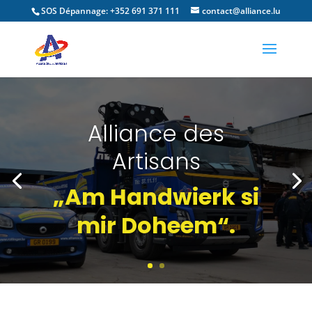
SOS Dépannage: +352 691 371 111
contact@alliance.lu
Alliance des
Artisans
„Am Handwierk si
mir Doheem“.