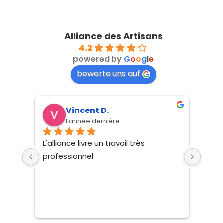
Alliance des Artisans
4.2
powered by
G
o
o
g
l
e
bewerte uns auf
Vincent D.
l’année dernière
L'alliance livre un travail très 
Remi
professionnel
Trava
effic
 pas 
est 
ans 
upée 