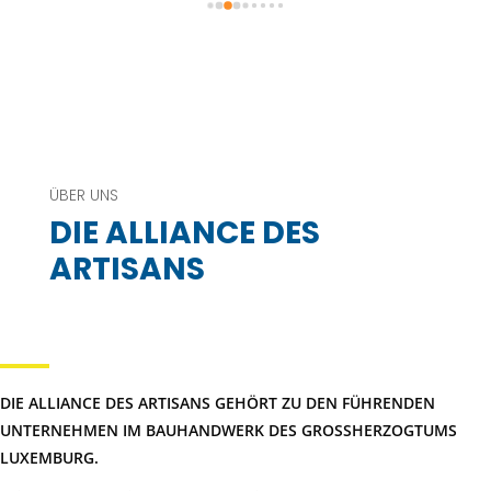
ions, 
isé 
Ce 
r 
ur. 
ÜBER UNS
ns 
DIE ALLIANCE DES
ne 
ARTISANS
et 
 de 
ent 
ans 
ance 
DIE ALLIANCE DES ARTISANS GEHÖRT ZU DEN FÜHRENDEN
 un 
UNTERNEHMEN IM BAUHANDWERK DES GROSSHERZOGTUMS L
UXEMBURG.