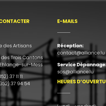
CONTACTER
E-MAILS
e des Artisans
Réception
:
contact@alliance.lu
e des Trois Cantons
 Ehlange-sur-Mess
Service Dépannage
sos@alliance.lu
52) 37 11 11
HEURES D’OUVERTU
352) 37 94 54