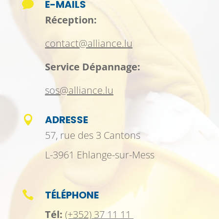
E-MAILS

Réception:
contact@alliance.lu
Service Dépannage:
sos@alliance.lu
ADRESSE

57, rue des 3 Cantons
L-3961 Ehlange-sur-Mess
TÉLÉPHONE

Tél:
(+352) 37 11 11